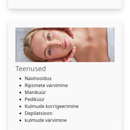
Teenused
Näohooldus
Ripsmete värvimine
Maniküür
Pediküür
Kulmude korrigeerimine
Depilatsioon
kulmude värvimine