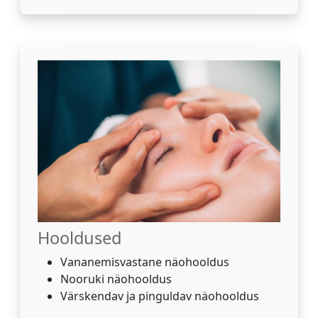
Hooldused
Vananemisvastane näohooldus
Nooruki näohooldus
Värskendav ja pinguldav näohooldus