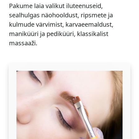
Pakume laia valikut iluteenuseid,
sealhulgas näohooldust, ripsmete ja
kulmude värvimist, karvaeemaldust,
maniküüri ja pediküüri, klassikalist
massaaži.