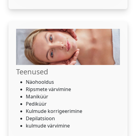
Teenused
Näohooldus
Ripsmete värvimine
Maniküür
Pediküür
Kulmude korrigeerimine
Depilatsioon
kulmude värvimine