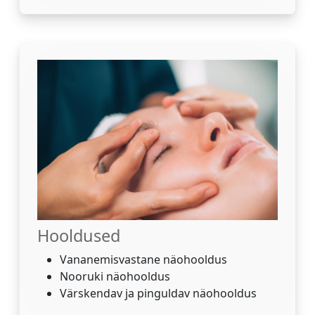
Hooldused
Vananemisvastane näohooldus
Nooruki näohooldus
Värskendav ja pinguldav näohooldus