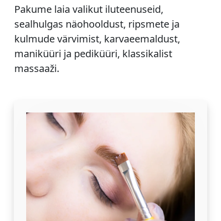
Pakume laia valikut iluteenuseid,
sealhulgas näohooldust, ripsmete ja
kulmude värvimist, karvaeemaldust,
maniküüri ja pediküüri, klassikalist
massaaži.