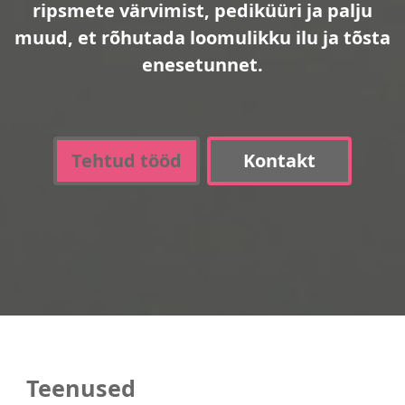
ripsmete värvimist, pediküüri ja palju
muud, et rõhutada loomulikku ilu ja tõsta
enesetunnet.
Tehtud tööd
Kontakt
Teenused