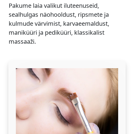
Pakume laia valikut iluteenuseid,
sealhulgas näohooldust, ripsmete ja
kulmude värvimist, karvaeemaldust,
maniküüri ja pediküüri, klassikalist
massaaži.