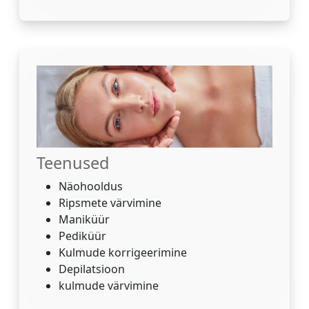
Teenused
Näohooldus
Ripsmete värvimine
Maniküür
Pediküür
Kulmude korrigeerimine
Depilatsioon
kulmude värvimine