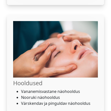
Hooldused
Vananemisvastane näohooldus
Nooruki näohooldus
Värskendav ja pinguldav näohooldus