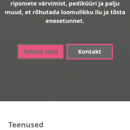
ripsmete värvimist, pediküüri ja palju
muud, et rõhutada loomulikku ilu ja tõsta
enesetunnet.
Tehtud tööd
Kontakt
Teenused