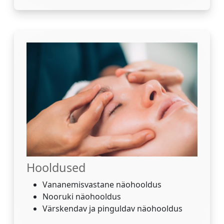
Hooldused
Vananemisvastane näohooldus
Nooruki näohooldus
Värskendav ja pinguldav näohooldus