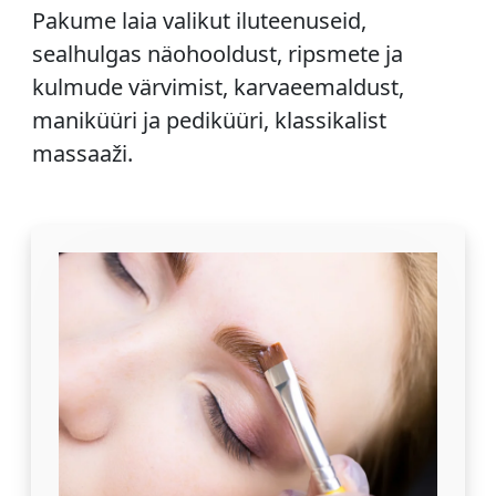
Pakume laia valikut iluteenuseid,
sealhulgas näohooldust, ripsmete ja
kulmude värvimist, karvaeemaldust,
maniküüri ja pediküüri, klassikalist
massaaži.