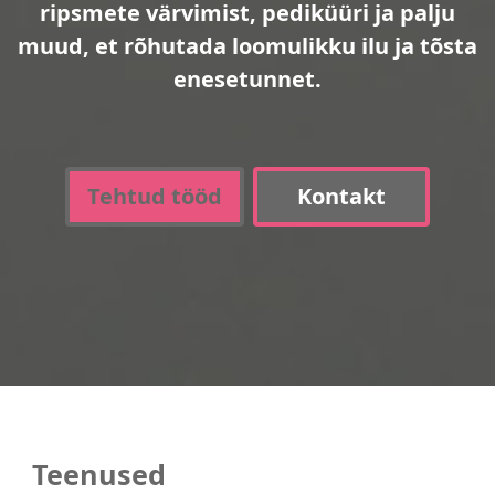
ripsmete värvimist, pediküüri ja palju
muud, et rõhutada loomulikku ilu ja tõsta
enesetunnet.
Tehtud tööd
Kontakt
Teenused