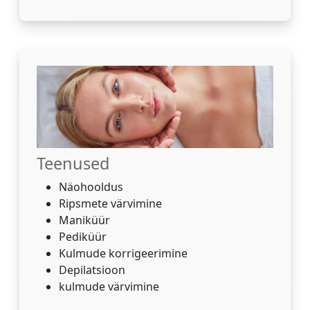
Teenused
Näohooldus
Ripsmete värvimine
Maniküür
Pediküür
Kulmude korrigeerimine
Depilatsioon
kulmude värvimine