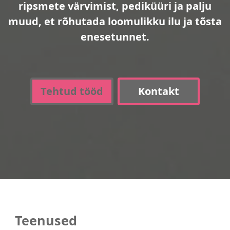
ripsmete värvimist, pediküüri ja palju
muud, et rõhutada loomulikku ilu ja tõsta
enesetunnet.
Tehtud tööd
Kontakt
Teenused