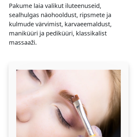
Pakume laia valikut iluteenuseid,
sealhulgas näohooldust, ripsmete ja
kulmude värvimist, karvaeemaldust,
maniküüri ja pediküüri, klassikalist
massaaži.