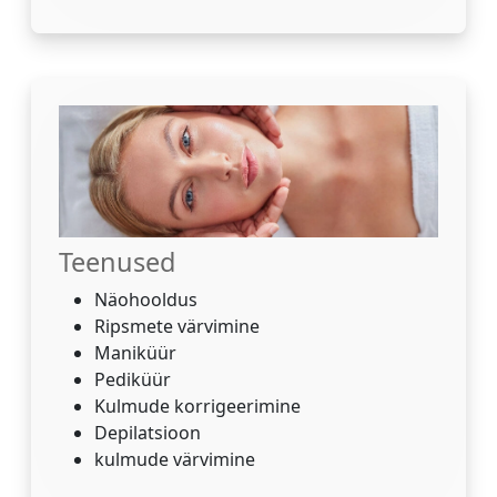
Teenused
Näohooldus
Ripsmete värvimine
Maniküür
Pediküür
Kulmude korrigeerimine
Depilatsioon
kulmude värvimine