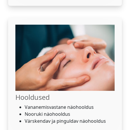
Hooldused
Vananemisvastane näohooldus
Nooruki näohooldus
Värskendav ja pinguldav näohooldus