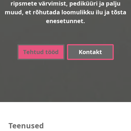
ripsmete värvimist, pediküüri ja palju
muud, et rõhutada loomulikku ilu ja tõsta
enesetunnet.
Tehtud tööd
Kontakt
Teenused