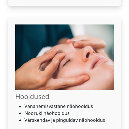
Hooldused
Vananemisvastane näohooldus
Nooruki näohooldus
Värskendav ja pinguldav näohooldus