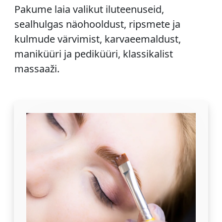
Pakume laia valikut iluteenuseid,
sealhulgas näohooldust, ripsmete ja
kulmude värvimist, karvaeemaldust,
maniküüri ja pediküüri, klassikalist
massaaži.