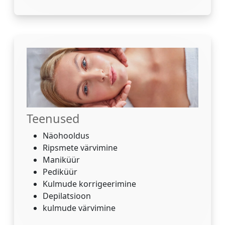
Teenused
Näohooldus
Ripsmete värvimine
Maniküür
Pediküür
Kulmude korrigeerimine
Depilatsioon
kulmude värvimine