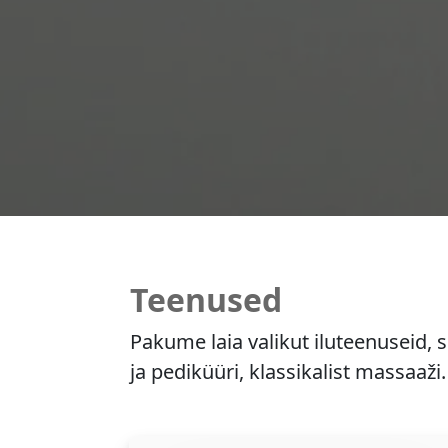
Teenused
Pakume laia valikut iluteenuseid,
ja pediküüri, klassikalist massaaži.