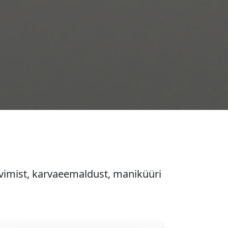
rvimist, karvaeemaldust, maniküüri