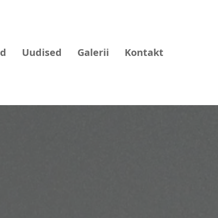
ed
Uudised
Galerii
Kontakt