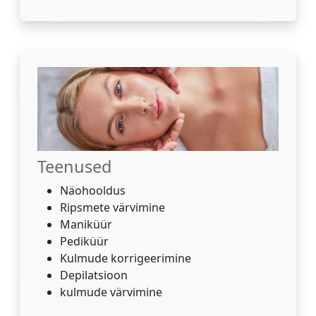
Teenused
Näohooldus
Ripsmete värvimine
Maniküür
Pediküür
Kulmude korrigeerimine
Depilatsioon
kulmude värvimine