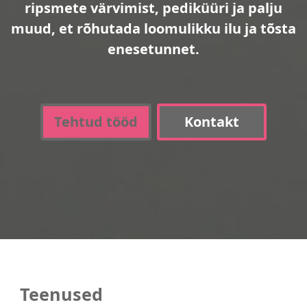
ripsmete värvimist, pediküüri ja palju
muud, et rõhutada loomulikku ilu ja tõsta
enesetunnet.
Tehtud tööd
Kontakt
Teenused