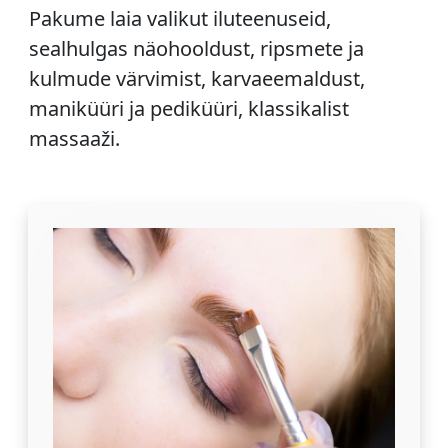
Pakume laia valikut iluteenuseid,
sealhulgas näohooldust, ripsmete ja
kulmude värvimist, karvaeemaldust,
maniküüri ja pediküüri, klassikalist
massaaži.