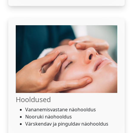
Hooldused
Vananemisvastane näohooldus
Nooruki näohooldus
Värskendav ja pinguldav näohooldus