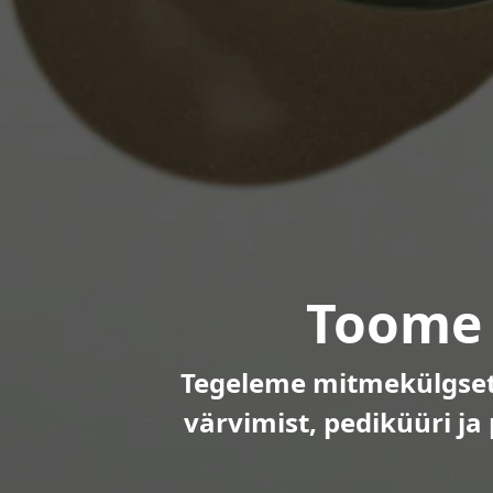
Toome 
Tegeleme mitmekülgset
värvimist, pediküüri ja