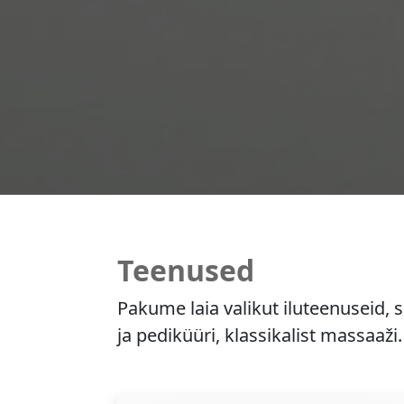
Teenused
Pakume laia valikut iluteenuseid,
ja pediküüri, klassikalist massaaži.