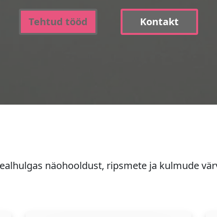
Tehtud tööd
Kontakt
 sealhulgas näohooldust, ripsmete ja kulmude vä