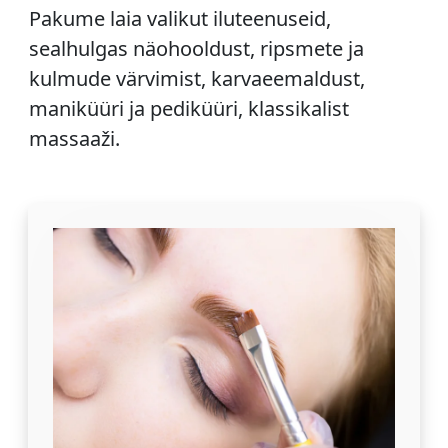
Pakume laia valikut iluteenuseid,
sealhulgas näohooldust, ripsmete ja
kulmude värvimist, karvaeemaldust,
maniküüri ja pediküüri, klassikalist
massaaži.