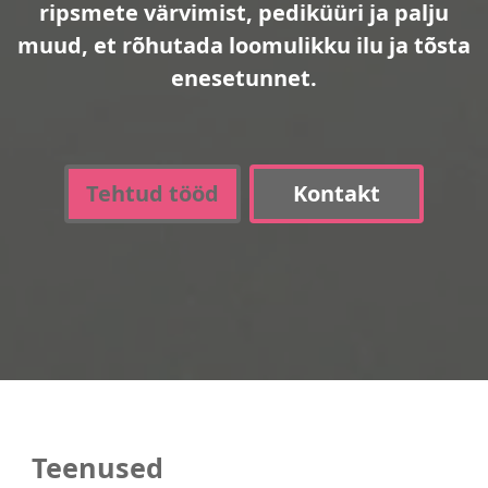
ripsmete värvimist, pediküüri ja palju
muud, et rõhutada loomulikku ilu ja tõsta
enesetunnet.
Tehtud tööd
Kontakt
Teenused