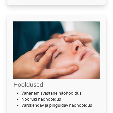
Hooldused
Vananemisvastane näohooldus
Nooruki näohooldus
Värskendav ja pinguldav näohooldus