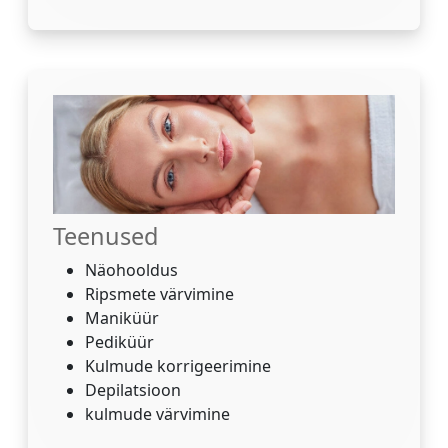
Teenused
Näohooldus
Ripsmete värvimine
Maniküür
Pediküür
Kulmude korrigeerimine
Depilatsioon
kulmude värvimine