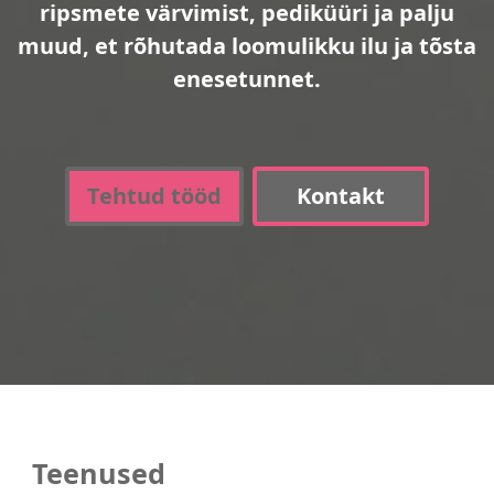
ripsmete värvimist, pediküüri ja palju
muud, et rõhutada loomulikku ilu ja tõsta
enesetunnet.
Tehtud tööd
Kontakt
Teenused