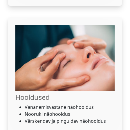
Hooldused
Vananemisvastane näohooldus
Nooruki näohooldus
Värskendav ja pinguldav näohooldus