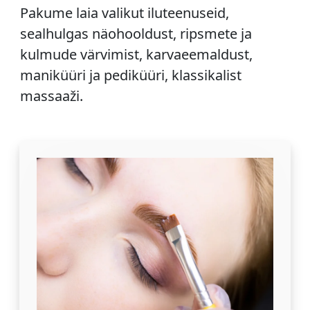
Pakume laia valikut iluteenuseid,
sealhulgas näohooldust, ripsmete ja
kulmude värvimist, karvaeemaldust,
maniküüri ja pediküüri, klassikalist
massaaži.