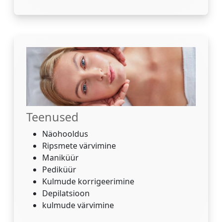
Teenused
Näohooldus
Ripsmete värvimine
Maniküür
Pediküür
Kulmude korrigeerimine
Depilatsioon
kulmude värvimine