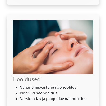
Hooldused
Vananemisvastane näohooldus
Nooruki näohooldus
Värskendav ja pinguldav näohooldus