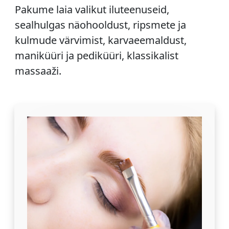
Pakume laia valikut iluteenuseid,
sealhulgas näohooldust, ripsmete ja
kulmude värvimist, karvaeemaldust,
maniküüri ja pediküüri, klassikalist
massaaži.