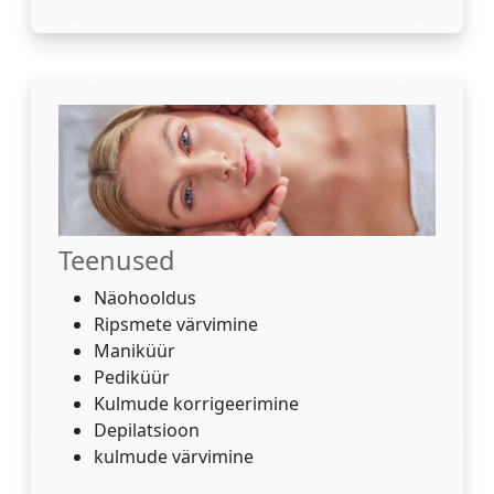
Teenused
Näohooldus
Ripsmete värvimine
Maniküür
Pediküür
Kulmude korrigeerimine
Depilatsioon
kulmude värvimine