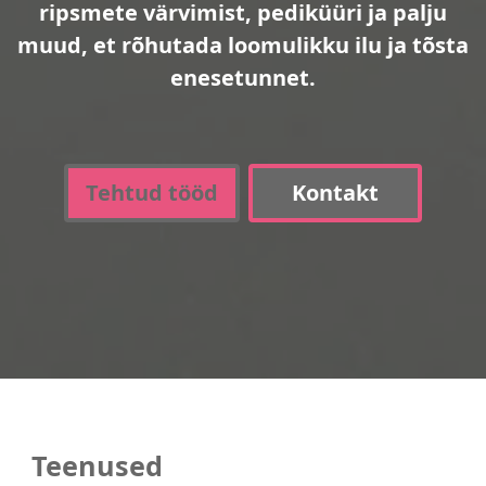
ripsmete värvimist, pediküüri ja palju
muud, et rõhutada loomulikku ilu ja tõsta
enesetunnet.
Tehtud tööd
Kontakt
Teenused