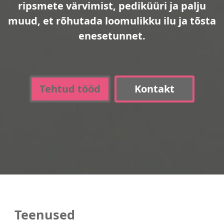
ripsmete värvimist, pediküüri ja palju
muud, et rõhutada loomulikku ilu ja tõsta
enesetunnet.
Tehtud tööd
Kontakt
Teenused