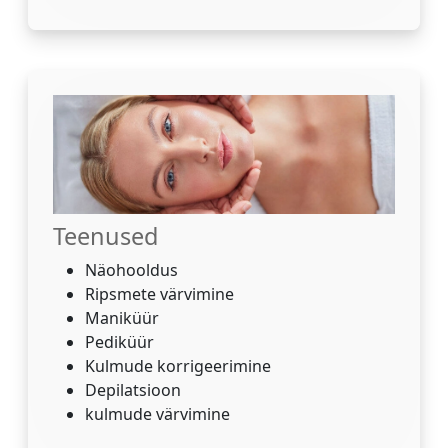
Teenused
Näohooldus
Ripsmete värvimine
Maniküür
Pediküür
Kulmude korrigeerimine
Depilatsioon
kulmude värvimine