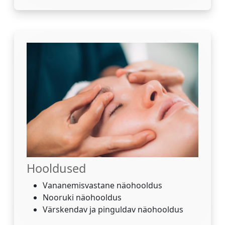
Hooldused
Vananemisvastane näohooldus
Nooruki näohooldus
Värskendav ja pinguldav näohooldus