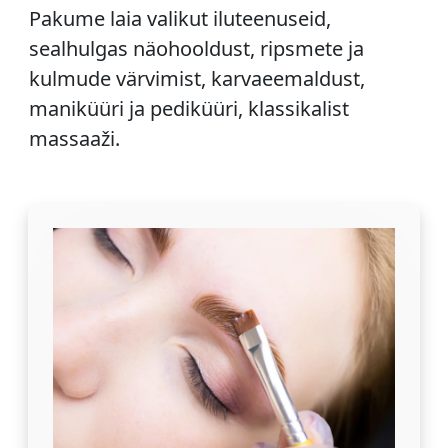
Pakume laia valikut iluteenuseid,
sealhulgas näohooldust, ripsmete ja
kulmude värvimist, karvaeemaldust,
maniküüri ja pediküüri, klassikalist
massaaži.