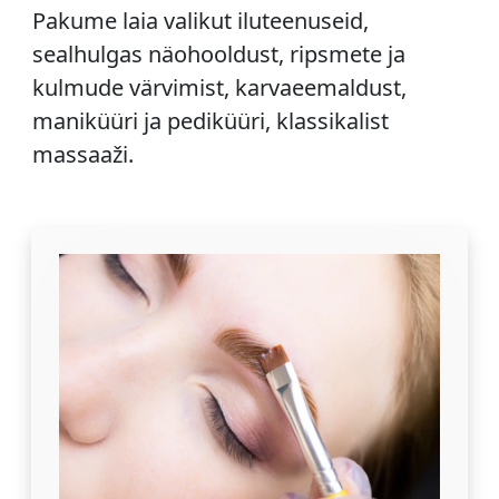
Pakume laia valikut iluteenuseid,
sealhulgas näohooldust, ripsmete ja
kulmude värvimist, karvaeemaldust,
maniküüri ja pediküüri, klassikalist
massaaži.