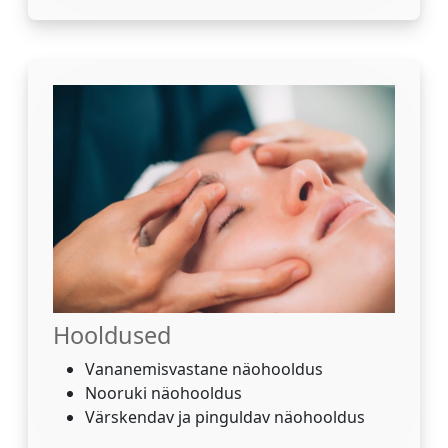
Hooldused
Vananemisvastane näohooldus
Nooruki näohooldus
Värskendav ja pinguldav näohooldus