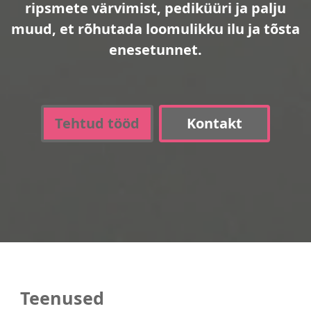
ripsmete värvimist, pediküüri ja palju
muud, et rõhutada loomulikku ilu ja tõsta
enesetunnet.
Tehtud tööd
Kontakt
Teenused