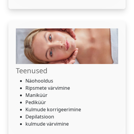
Teenused
Näohooldus
Ripsmete värvimine
Maniküür
Pediküür
Kulmude korrigeerimine
Depilatsioon
kulmude värvimine