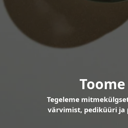
Toome 
Tegeleme mitmekülgset
värvimist, pediküüri ja