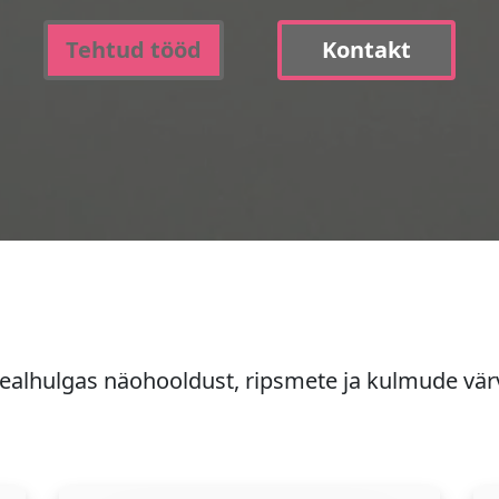
Tehtud tööd
Kontakt
 sealhulgas näohooldust, ripsmete ja kulmude vä