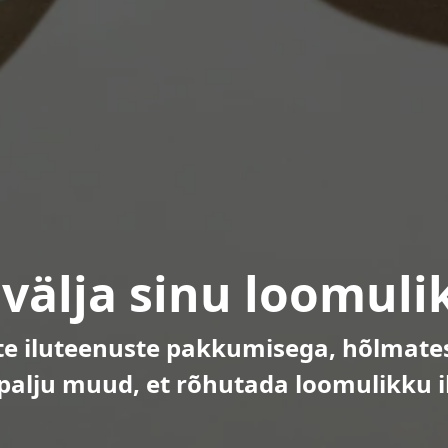
välja sinu loomulik
e iluteenuste pakkumisega, hõlmates
 palju muud, et rõhutada loomulikku i