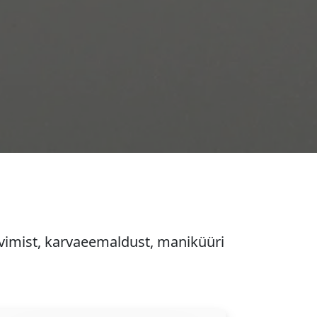
rvimist, karvaeemaldust, maniküüri