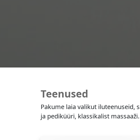
Teenused
Pakume laia valikut iluteenuseid,
ja pediküüri, klassikalist massaaži.